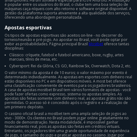
smartphones. Há um software especial para IOS e Android. A instituição
é popular entre os usuários do Brasil, o clube tem uma boa seleção de
máquinas caça-níqueis com alto retorno e software original disponível. A
gestão da plataforma suporta ativamente a alta qualidade dos serviços,
oferecendo uma abordagem personalizada.
Apostas esportivas
Os tipos de apostas esportivas são aceitos on-line - no decorrer do
torneio/reunião e pré-jogo. Ao apostar no Brasil, você pode optar por
exibir as probabilidades. Página principal Brazil
Mostbet
oferece tantas
disciplinas:
Clássico: críquete, futebol e futebol americano, boxe, rugby, artes
marciais, tênis de mesa, etc.
Cybersport: Rei da Glória, CS: GO, Rainbow Six, Overwatch, Dota 2, etc.
O valor mínimo da aposta é de 10 euros; o valor máximo por evento é
determinado individualmente. As apostas em esportes com dinheiro real
estão disponíveis no PC e em dispositivos móveis. A most bet oferece
uma classificação conveniente de eventos para os jogadores brasileiros.
A casa de apostas mostbet Brasil tem vários formatos de apostas - você
pode fazer ofertas como expresso, sistema ou apostas simples. As
apostas são feitas somente com dinheiro real, as apostas grátis não são
permitidas. O acesso só é concedido após o registro e a realização de
um primeiro depósito.
O cassino oficial brasil a mostbet tem uma ampla seleção de jogos ao
vivo - 3000+. Os clientes no Brasil podem jogar online gratuitamente no
modo de demonstração. Nesta modalidade, é impossível ganhar
financiamento real, pois as apostas são feitas em créditos virtuais.
Entretanto, os jogadores têm uma grande oportunidade de experiência
de jogo, o tamanho do jogo e praticar apostas no cassino. Jogar por