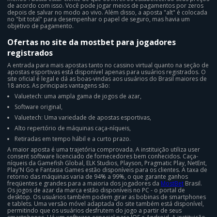
de acordo com isso. Você pode jogar meios de pagamentos por zeros
depois de salvar no modo ao vivo. Além disso, a aposta "alt" é colocada
no "bit total" para desempenhar o papel de seguro, mas havia um
objetivo de pagamento.
Ofertas no site da mostbet para jogadores
registrados
A entrada para mais apostas tanto no cassino virtual quanto na seção de
apostas esportivas está disponível apenas para usuários registrados. O
site oficial é legal e dá as boas-vindas aos usuários do Brasil maiores de
18 anos. As principais vantagens são:
Valuetech: uma ampla gama de jogos de azar,
Software original,
Valuetech: Uma variedade de apostas esportivas,
Alto repertório de máquinas caça-níqueis,
Retiradas em tempo hábil e a curto prazo.
A maior aposta é uma trajetória comprovada. A instituição utiliza user
consent software licenciado de fornecedores bem conhecidos. Caça-
níqueis da Gamefish Global, ELK Studios, Playson, Pragmatic Play, NetEnt,
Play'N Go e Fantasia Games estão disponíveis para os clientes. A taxa de
retorno das máquinas varia de 94% a 99%, o que garante ganhos
freqüentes e grandes para a maioria dos jogadores da
MostBet
Brasil.
Os jogos de azar da marca estão disponíveis no PC - o portal de
desktop. Os usuários também podem girar as bobinas de smartphones
e tablets. Uma versão móvel adaptada do site também está disponível,
permitindo que os usuários desfrutem do jogo a partir de seus