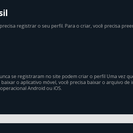
il
recisa registrar o seu perfil. Para o criar, você precisa pre
nca se registraram no site podem criar o perfil Uma vez qu
baixar o aplicativo móvel, você precisa baixar o arquivo de 
 operacional Android ou iOS.