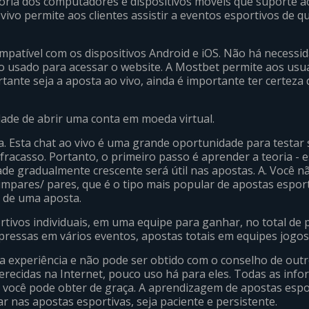
aioria dos computadores e dispositivos móveis que suporte 
ivo permite aos clientes assistir a eventos esportivos de 
patível com os dispositivos Android e iOS. Não há necessid
vo usado para acessar o website. A Mostbet permite aos us
tante seja a aposta ao vivo, ainda é importante ter certeza 
idade de abrir uma conta em moeda virtual.
da. Esta chat ao vivo é uma grande oportunidade para testar
racasso. Portanto, o primeiro passo é aprender a teoria - es
de gradualmente crescente será útil nas apostas. A. Você 
pares/ pares, que é o tipo mais popular de apostas esporti
 de uma aposta.
rtivos individuais, em uma equipe para ganhar, no total d
essas em vários eventos, apostas totais em equipes jogos ao
experiência e não pode ser obtido com o conselho de outro
ferecidas na Internet, pouco uso há para eles. Todas as in
e você pode obter de graça. A aprendizagem de apostas espo
ar nas apostas esportivas, seja paciente e persistente.