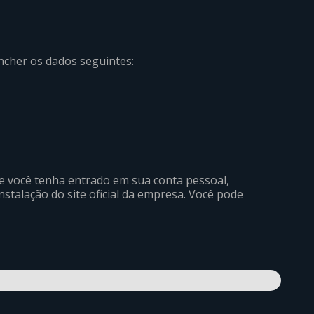
encher os dados seguintes:
e você tenha entrado em sua conta pessoal,
instalação do site oficial da empresa. Você pode